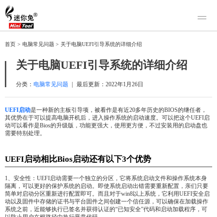
产品
首页
>
电脑常见问题
>
关于电脑UEFI引导系统的详细介绍
迷你兔数据恢复
下载
关于电脑UEFI引导系统的详细介绍
迷你兔分区向导
迷你兔数据备份
购买
分类：
电脑常见问题
|
最后更新：
2022年1月26日
人工恢复
UEFI启动
是一种新的主板引导项，被看作是有近20多年历史的BIOS的继任者，
其优势在于可以提高电脑开机后，进入操作系统的启动速度。可以把这个UEFI启
帮助中心
动可以看作是Bios的升级版，功能更强大，使用更方便，不过安装用的启动盘也
需要特别处理。
关于我们
关于迷你兔
UEFI启动相比Bios启动还有以下3个优势
联系我们
1、安全性：UEFI启动需要一个独立的分区，它将系统启动文件和操作系统本身
隔离，可以更好的保护系统的启动。即使系统启动出错需要重新配置，亲们只要
简单对启动分区重新进行配置即可。而且对于win8以上系统，它利用UEFI安全启
动以及固件中存储的证书与平台固件之间创建一个信任源，可以确保在加载操作
系统之前，近能够执行已签名并获得认证的“已知安全”代码和启动加载程序，可