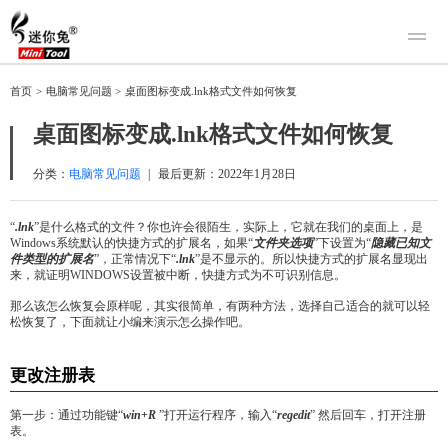
产品
首页
>
电脑常见问题
>
桌面图标变成.lnk格式文件如何恢复
迷你兔数据恢复
下载
桌面图标变成.lnk格式文件如何恢复
迷你兔分区向导
迷你兔数据备份
购买
分类：
电脑常见问题
|
最后更新：
2022年1月28日
人工恢复
“
.lnk
”是什么格式的文件？你也许会很陌生，实际上，它就在我们的桌面上，是
Windows系统默认的快捷方式的扩展名，如果“
文件夹选项
”下设置为“
隐藏已知文
帮助中心
件类型的扩展名
”，正常情况下“
.lnk
”是不显示的。所以快捷方式的扩展名显现出
来，就证明WINDOWS设置被中断，快捷方式为不可识别信息。
关于我们
那么该怎么恢复会原样呢，其实很简单，有两种方法，选择自己适合的就可以轻
关于迷你兔
松恢复了，下面就让小编来演示怎么操作吧。
联系我们
更改注册表
第一步：通过功能键“
win+R
”打开运行程序，输入“
regedit
” 然后回车，打开注册
表。