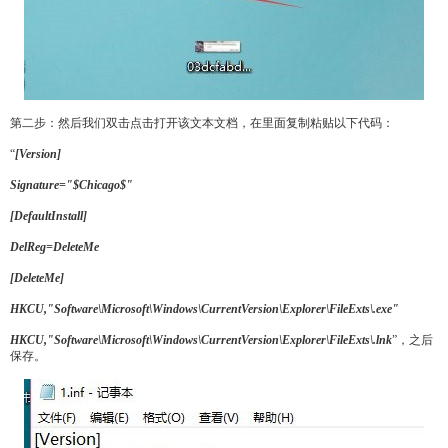
第二步：然后我们双击点击打开该文本文档，在里面复制粘贴以下代码：
“
[Version]
Signature="$Chicago$"
[DefaultInstall]
DelReg=DeleteMe
[DeleteMe]
HKCU,"Software\Microsoft\Windows\CurrentVersion\Explorer\FileExts\.exe"
HKCU,"Software\Microsoft\Windows\CurrentVersion\Explorer\FileExts\.lnk
”，之后
保存。