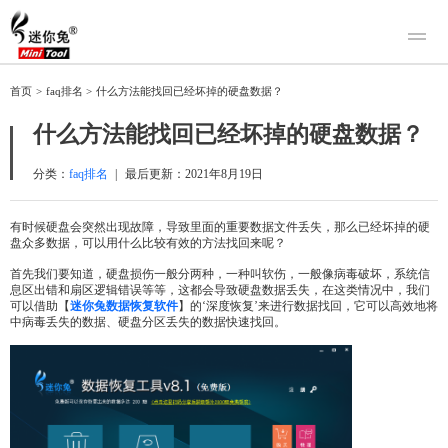
产品
首页
>
faq排名
>
什么方法能找回已经坏掉的硬盘数据？
迷你兔数据恢复
下载
什么方法能找回已经坏掉的硬盘数据？
迷你兔分区向导
迷你兔数据备份
购买
分类：
faq排名
|
最后更新：
2021年8月19日
人工恢复
有时候硬盘会突然出现故障，导致里面的重要数据文件丢失，那么已经坏掉的硬
盘众多数据，可以用什么比较有效的方法找回来呢？
帮助中心
首先我们要知道，硬盘损伤一般分两种，一种叫软伤，一般像病毒破坏，系统信
关于我们
息区出错和扇区逻辑错误等等，这都会导致硬盘数据丢失，在这类情况中，我们
可以借助【
迷你兔数据恢复软件
】的‘深度恢复’来进行数据找回，它可以高效地将
关于迷你兔
中病毒丢失的数据、硬盘分区丢失的数据快速找回。
联系我们