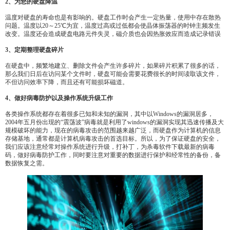
2、为您的硬盘降温
温度对硬盘的寿命也是有影响的。硬盘工作时会产生一定热量，使用中存在散热
问题。温度以20～25℃为宜，温度过高或过低都会使晶体振荡器的时钟主频发生
改变。温度还会造成硬盘电路元件失灵，磁介质也会因热胀效应而造成记录错误
3、定期整理硬盘碎片
在硬盘中，频繁地建立、删除文件会产生许多碎片，如果碎片积累了很多的话，
那么我们日后在访问某个文件时，硬盘可能会需要花费很长的时间读取该文件，
不但访问效率下降，而且还有可能损坏磁道。
4、做好病毒防护以及操作系统升级工作
各类操作系统都存在着很多已知和未知的漏洞，其中以Windows的漏洞居多，
2004年五月份出现的“震荡波”病毒就是利用了windows的漏洞实现其迅速传播及大
规模破坏的能力，现在的病毒攻击的范围越来越广泛，而硬盘作为计算机的信息
存储基地，通常都是计算机病毒攻击的首选目标。所以，为了保证硬盘的安全，
我们应该注意经常对操作系统进行升级，打补丁，为杀毒软件下载最新的病毒
码，做好病毒防护工作，同时要注意对重要的数据进行保护和经常性的备份，备
数据恢复之需。