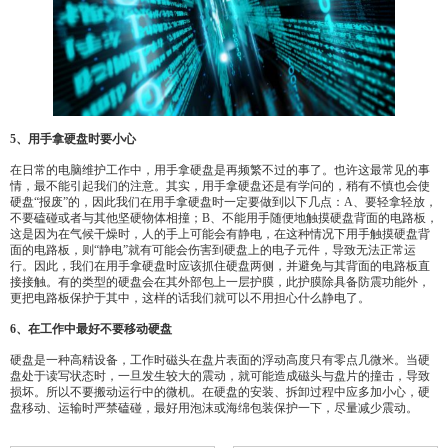
5、用手拿硬盘时要小心
在日常的电脑维护工作中，用手拿硬盘是再频繁不过的事了。也许这最常见的事
情，最不能引起我们的注意。其实，用手拿硬盘还是有学问的，稍有不慎也会使
硬盘“报废”的，因此我们在用手拿硬盘时一定要做到以下几点：A、要轻拿轻放，
不要磕碰或者与其他坚硬物体相撞；B、不能用手随便地触摸硬盘背面的电路板，
这是因为在气候干燥时，人的手上可能会有静电，在这种情况下用手触摸硬盘背
面的电路板，则“静电”就有可能会伤害到硬盘上的电子元件，导致无法正常运
行。因此，我们在用手拿硬盘时应该抓住硬盘两侧，并避免与其背面的电路板直
接接触。有的类型的硬盘会在其外部包上一层护膜，此护膜除具备防震功能外，
更把电路板保护于其中，这样的话我们就可以不用担心什么静电了。
6、在工作中最好不要移动硬盘
硬盘是一种高精设备，工作时磁头在盘片表面的浮动高度只有零点几微米。当硬
盘处于读写状态时，一旦发生较大的震动，就可能造成磁头与盘片的撞击，导致
损坏。所以不要搬动运行中的微机。在硬盘的安装、拆卸过程中应多加小心，硬
盘移动、运输时严禁磕碰，最好用泡沫或海绵包装保护一下，尽量减少震动。