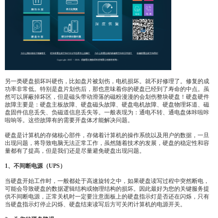
另一类硬盘损坏叫硬伤，比如盘片被划伤，电机损坏。就不好修理了。修复的成
功率非常低。特别是盘片划伤后，那也意味着你的硬盘已经到了寿命的中点。虽
然可以屏蔽掉坏区，但是磁头带动滑落的磁粉漫漫的会划伤整块硬盘！硬盘硬件
故障主要是：硬盘主板故障、硬盘磁头故障、硬盘电机故障、硬盘物理坏道、磁
盘固件信息丢失、负磁道信息丢失等。一般表现为：通电不转、通电盘体咔啦咔
啦响等。这些故障有的需要开盘体才能解决问题。
硬盘是计算机的存储核心部件，存储着计算机的操作系统以及用户的数据，一旦
出现问题，将导致电脑无法正常工作，虽然随着技术的发展，硬盘的稳定性和容
量都有了提高，但是我们还是尽量避免硬盘出现问题。
1、不间断电源（UPS）
当硬盘开始工作时，一般都处于高速旋转之中，如果硬盘读写过程中突然断电，
可能会导致硬盘的数据逻辑结构或物理结构的损坏。因此最好为您的关键服务提
供不间断电源，正常关机时一定要注意面板上的硬盘指示灯是否还在闪烁，只有
当硬盘指示灯停止闪烁、硬盘结束读写后方可关闭计算机的电源开关。