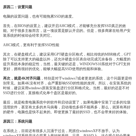
原因二：设置问题
电脑的设置问题，也有可能拖累SSD的速度。
首先，在BIOS的设置上，建议开启AHCI模式，才能够充分发挥SSD真正的效
能。对于很多主板而言，这一项设置是默认开启的。但是，很多商家在给用户安
装系统的时候却会经常关闭它。
AHCI模式，更有利于发挥SSD性能
其次，在硬盘模式上，建议采用GPT硬盘分区格式，相比传统的MBR格式，GPT
除了可以支持更大的磁盘以外，还允许硬盘分区表自动完成冗余备份，大幅度的
提升系统本身的稳定性，当然，最关键的还是，WINDOWS10系统对于GPT支持
更好，拥有很好的优化，能够大幅提高SSD使用的性能和体验。
再次，就是4K对齐问题
，特别是对于windows7或者更老的系统，这个问题更是特
别常见。如果4K没有对齐，会严重影响SSD的性能的发挥。所以，在安装系统的
时候，建议采用windows原装安装盘进行分区和格式化。当然，最好的还是不对
SSD进行分区，直接格式化单个盘区是最好的。
最后，就是检查电脑系统中的软件和启动设置了，如果电脑中安装了过多的垃圾
流氓软件，甚至有太多的木马病毒，启动项也多得不能再多，那么，就算有再好
的硬件，电脑也是快不起来的。即使更换了最好的SSD，也不会带来好的体验。
原因三：系统问题
在系统上，目前还有很多人沉湎于过去，死抓住windowsXP不放手。认为
windowsXP系统是这个世界上最好的系统。只是，在SSD上，这个观点却会带来