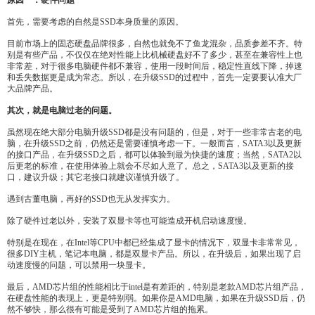
原因一：硬件问题
首先，需要考虑的自然是SSD本身质量的原因。
目前市场上的固态硬盘品牌很多，自然也就免不了鱼龙混杂，品质参差不齐。特
别是有些产品，不仅仅在绝对性能上比机械硬盘好不了多少，甚至在兼容性上也
非常差，对于很多电脑硬件都不兼容，使用一段时间后，稳定性直线下降，掉速
和丢失数据更是成为常态。所以，在升级SSD的过程中，首先一定要要认准大厂
大品牌产品。
其次，就是电脑过老的问题。
虽然现在绝大部分电脑升级SSD都是没有问题的，但是，对于一些非常古老的电
脑，在升级SSD之前，仍然还是需要谨慎考虑一下。一般而言，SATA3以及更新
的接口产品，在升级SSD之后，都可以体验到最为快捷的速度；当然，SATA2以
后更老的标准，在使用体验上就会不尽如人意了。总之，SATA3以及更新的接
口，建议升级；其它老接口就建议谨慎升级了。
遇到古董电脑，再好的SSD也无从发挥实力。
除了硬件过老以外，安装了双显卡等也可能造成开机启动速度慢。
特别是在现在，在Intel等CPU中都已经集成了显卡的情况下，双显卡非常常见，
很多DIY主机，笔记本电脑，都是双显卡产品。所以，在升级后，如果出现了启
动速度慢的问题，可以禁用一块显卡。
最后，AMD芯片组的性能相比于intel是有差距的，特别是老款AMD芯片组产品，
在硬盘性能的表现上，更是特别弱。如果你是AMD电脑，如果在升级SSD后，仍
然不够快，那么很有可能是受到了AMD芯片组的拖累。