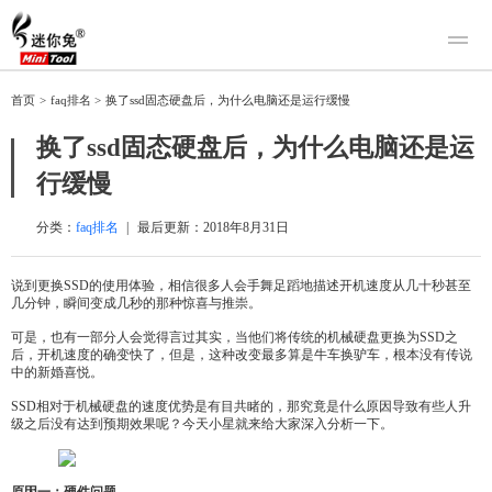
产品
首页
>
faq排名
>
换了ssd固态硬盘后，为什么电脑还是运行缓慢
迷你兔数据恢复
下载
换了ssd固态硬盘后，为什么电脑还是运
迷你兔分区向导
迷你兔数据备份
行缓慢
购买
人工恢复
分类：
faq排名
|
最后更新：
2018年8月31日
帮助中心
说到更换SSD的使用体验，相信很多人会手舞足蹈地描述开机速度从几十秒甚至
几分钟，瞬间变成几秒的那种惊喜与推崇。
关于我们
可是，也有一部分人会觉得言过其实，当他们将传统的机械硬盘更换为SSD之
关于迷你兔
后，开机速度的确变快了，但是，这种改变最多算是牛车换驴车，根本没有传说
中的新婚喜悦。
联系我们
SSD相对于机械硬盘的速度优势是有目共睹的，那究竟是什么原因导致有些人升
级之后没有达到预期效果呢？今天小星就来给大家深入分析一下。