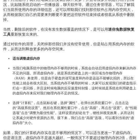
况，比如随系统启动的一些播放器，聊天软件等。通过任务管理器，可以了解我
们当前所使用内存的详细信息，还可以帮助我们找到那些软件占用内存空间大，
从而根据我们自己的需要来判断要不要把这些软件结束掉或者彻底从系统中删除
掉。
当然，删除后的软件，在没有发生数据覆盖的情况下，是可以用
迷你兔数据恢复
工具
重新恢复出来的。
通过对软件的清理，关闭掉那些我们并没有经常使用，但是却占用系统内存的软
件，从而达到释放更多的内存空间来。
适当调整虚拟内存
当我们电脑系统中的物理内存不够用的时候，系统会自动启用虚拟内存来解决内存
不足的问题。所谓虚拟内存，就是系统把硬盘上的一块区域当作物理内存
（RAM）来使用，但是由于硬盘的读写速度和内存是远远不能够比拟的，所以在
性能上就会有很大区别。当系统内存不够用的时候，大家可以发现我们的硬盘指示
灯会一直闪烁，并且这时候电脑的反应速度特别慢，这时候就是系统在利用硬盘上
的虚拟内存来应对我们物理内存不足的情况。
选择“计算机”，点击鼠标右键，选择“属性”，在弹出的系统窗口中，点击左边
的“高级系统设置”。然后在系统属性窗口中，点击“高级”，再点击“设置”。在“性能
选项”点击“调整为最佳性能”。这样设置的好处在于，牺牲掉视觉效果，从而达到
让系减少对硬件资源的占用。接下来，我们点击“高级”选项，可以看到当前的“虚
拟内存”大小。
如果，我们的计算机内存实在是不够用的情况下，可以适当更改一下虚拟内存。
但是请注意，虚拟内存不是越大越好。一般情况下不要超过物理内存的2倍，否则