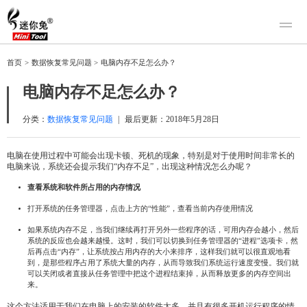
产品
首页
>
数据恢复常见问题
>
电脑内存不足怎么办？
迷你兔数据恢复
下载
电脑内存不足怎么办？
迷你兔分区向导
迷你兔数据备份
购买
分类：
数据恢复常见问题
|
最后更新：
2018年5月28日
人工恢复
电脑在使用过程中可能会出现卡顿、死机的现象，特别是对于使用时间非常长的
电脑来说，系统还会提示我们“内存不足”，出现这种情况怎么办呢？
帮助中心
查看系统和软件所占用的内存情况
关于我们
打开系统的任务管理器，点击上方的“性能”，查看当前内存使用情况
关于迷你兔
如果系统内存不足，当我们继续再打开另外一些程序的话，可用内存会越小，然后
联系我们
系统的反应也会越来越慢。这时，我们可以切换到任务管理器的“进程”选项卡，然
后再点击“内存”，让系统按占用内存的大小来排序，这样我们就可以很直观地看
到，是那些程序占用了系统大量的内存，从而导致我们系统运行速度变慢。我们就
可以关闭或者直接从任务管理中把这个进程结束掉，从而释放更多的内存空间出
来。
这个方法适用于我们在电脑上的安装的软件太多，并且有很多开机运行程序的情