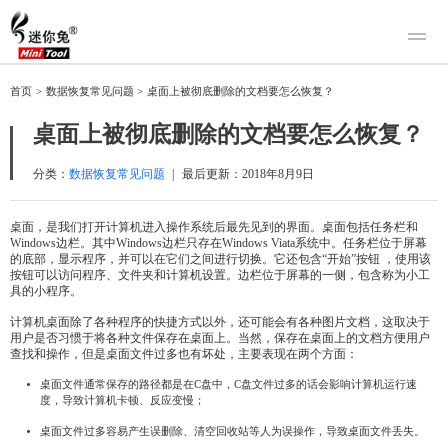
产品
首页
>
数据恢复常见问题
>
桌面上被彻底删除的文档要怎么恢复？
迷你兔数据恢复
下载
桌面上被彻底删除的文档要怎么恢复？
迷你兔分区向导
迷你兔数据备份
购买
分类：
数据恢复常见问题
|
最后更新：
2018年8月9日
人工恢复
桌面，是我们打开计算机进入操作系统后最先见到的界面。桌面包括任务栏和
Windows边栏。其中Windows边栏只存在Windows Viata系统中。任务栏位于屏幕
帮助中心
的底部，显示程序，并可以在它们之间进行切换。它还包含“开始”按钮 ，使用该
按钮可以访问程序、文件夹和计算机设置。边栏位于屏幕的一侧，包含称为小工
关于我们
具的小程序。
关于迷你兔
计算机桌面除了各种程序的快捷方式以外，还可能会有各种图片文档，这取决于
用户是否习惯于将各种文件保存在桌面上。当然，保存在桌面上的文档方便用户
联系我们
查找和操作，但是桌面文件过多也有坏处，主要表现在两个方面：
桌面文件通常保存的路径都是在C盘中，C盘文件过多的话会影响计算机运行速
度，导致计算机卡顿、反应变慢；
桌面文件过多容易产生误删除、清空回收站等人为误操作，导致桌面文件丢失。