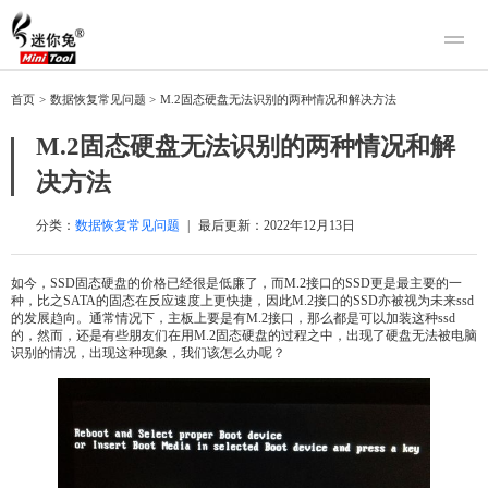
产品
首页
>
数据恢复常见问题
>
M.2固态硬盘无法识别的两种情况和解决方法
迷你兔数据恢复
下载
M.2固态硬盘无法识别的两种情况和解
迷你兔分区向导
迷你兔数据备份
决方法
购买
人工恢复
分类：
数据恢复常见问题
|
最后更新：
2022年12月13日
帮助中心
如今，SSD固态硬盘的价格已经很是低廉了，而M.2接口的SSD更是最主要的一
种，比之SATA的固态在反应速度上更快捷，因此M.2接口的SSD亦被视为未来ssd
关于我们
的发展趋向。通常情况下，主板上要是有M.2接口，那么都是可以加装这种ssd
的，然而，还是有些朋友们在用M.2固态硬盘的过程之中，出现了硬盘无法被电脑
关于迷你兔
识别的情况，出现这种现象，我们该怎么办呢？
联系我们