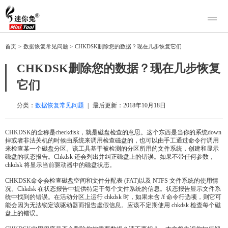
产品
首页
>
数据恢复常见问题
>
CHKDSK删除您的数据？现在几步恢复它们
迷你兔数据恢复
下载
CHKDSK删除您的数据？现在几步恢复
迷你兔分区向导
迷你兔数据备份
它们
购买
人工恢复
分类：
数据恢复常见问题
|
最后更新：
2018年10月18日
帮助中心
CHKDSK的全称是checkdisk，就是磁盘检查的意思。这个东西是当你的系统down
掉或者非法关机的时候由系统来调用检查磁盘的，也可以由手工通过命令行调用
关于我们
来检查某一个磁盘分区。该工具基于被检测的分区所用的文件系统，创建和显示
磁盘的状态报告。Chkdsk 还会列出并纠正磁盘上的错误。如果不带任何参数，
关于迷你兔
chkdsk 将显示当前驱动器中的磁盘状态。
联系我们
CHKDSK命令会检查磁盘空间和文件分配表 (FAT)以及 NTFS 文件系统的使用情
况。Chkdsk 在状态报告中提供特定于每个文件系统的信息。状态报告显示文件系
统中找到的错误。在活动分区上运行 chkdsk 时，如果未含 /f 命令行选项，则它可
能会因为无法锁定该驱动器而报告虚假信息。应该不定期使用 chkdsk 检查每个磁
盘上的错误。