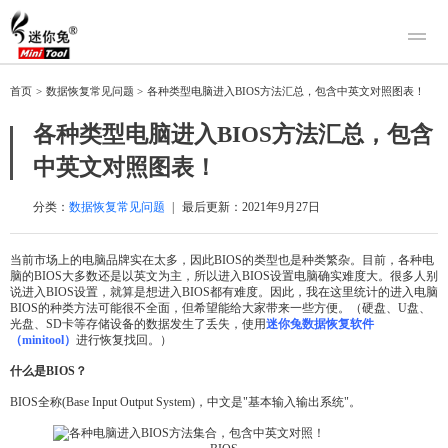
产品
首页
>
数据恢复常见问题
>
各种类型电脑进入BIOS方法汇总，包含中英文对照图表！
迷你兔数据恢复
下载
各种类型电脑进入BIOS方法汇总，包含
迷你兔分区向导
迷你兔数据备份
中英文对照图表！
购买
人工恢复
分类：
数据恢复常见问题
|
最后更新：
2021年9月27日
帮助中心
当前市场上的电脑品牌实在太多，因此BIOS的类型也是种类繁杂。目前，各种电
脑的BIOS大多数还是以英文为主，所以进入BIOS设置电脑确实难度大。很多人别
关于我们
说进入BIOS设置，就算是想进入BIOS都有难度。因此，我在这里统计的进入电脑
BIOS的种类方法可能很不全面，但希望能给大家带来一些方便。（硬盘、U盘、
关于迷你兔
光盘、SD卡等存储设备的数据发生了丢失，使用
迷你兔数据恢复软件
（minitool）
进行恢复找回。）
联系我们
什么是BIOS？
BIOS全称(Base Input Output System)，中文是"基本输入输出系统"。