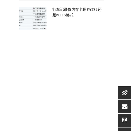
行车记录仪内存卡用FAT32还
是NTFS格式
suppor