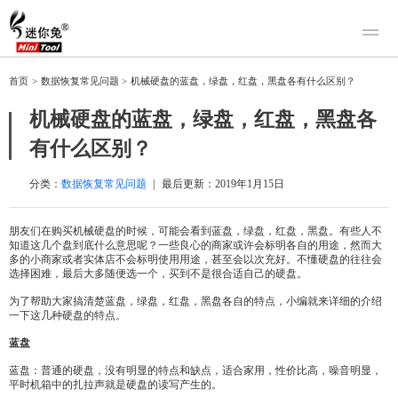
产品
首页
>
数据恢复常见问题
>
机械硬盘的蓝盘，绿盘，红盘，黑盘各有什么区别？
迷你兔数据恢复
下载
机械硬盘的蓝盘，绿盘，红盘，黑盘各
迷你兔分区向导
迷你兔数据备份
有什么区别？
购买
人工恢复
分类：
数据恢复常见问题
|
最后更新：
2019年1月15日
帮助中心
朋友们在购买机械硬盘的时候，可能会看到蓝盘，绿盘，红盘，黑盘。有些人不
知道这几个盘到底什么意思呢？一些良心的商家或许会标明各自的用途，然而大
关于我们
多的小商家或者实体店不会标明使用用途，甚至会以次充好。不懂硬盘的往往会
选择困难，最后大多随便选一个，买到不是很合适自己的硬盘。
关于迷你兔
为了帮助大家搞清楚蓝盘，绿盘，红盘，黑盘各自的特点，小编就来详细的介绍
联系我们
一下这几种硬盘的特点。
蓝盘
蓝盘：普通的硬盘，没有明显的特点和缺点，适合家用，性价比高，噪音明显，
平时机箱中的扎拉声就是硬盘的读写产生的。