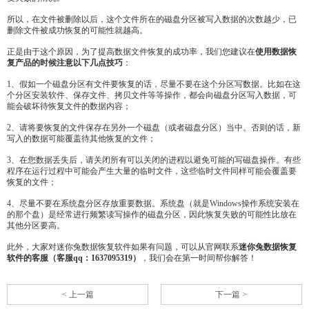
所以，在文件被删除以后，这个文件所在的磁盘分区被写入数据的次数越少，已
删除文件被成功恢复的可能性就越高。
正是由于这个原因，为了提高数据文件恢复的成功率，我们您建议在
使用数据恢
复产品的时候注意以下几点技巧
：
1、假如一个磁盘分区有文件要恢复的话，尽量不要在这个分区写数据。比如在这
个分区安装软件、保存文件、拷贝文件等等操作，都会向磁盘分区写入数据，可
能会破坏待恢复文件的数据内容；
2、请将要恢复的文件保存在另外一个磁盘（或者磁盘分区）当中。否则的话，新
写入的数据可能覆盖待其他恢复的文件；
3、在您数据丢失后，请关闭所有可以关闭的进程以避免可能的写磁盘操作。有些
程序在运行过程中可能会产生大量的临时文件，这些临时文件同样可能会覆盖要
恢复的文件；
4、尽量不要在系统盘分区存放重要数据。系统盘（就是Windows操作系统安装在
的那个盘）是经常进行频繁读写操作的磁盘分区，因此恢复失败的可能性比放在
其他分区要高。
此外，大家对迷你兔数据恢复软件如果有问题，可以从官网联系
迷你兔数据恢复
软件
的客服（客服qq：1637095319）
，我们会在第一时间帮你解答！
< 上一篇
下一篇 >