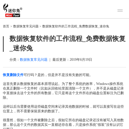
产品
首页
>
数据恢复常见问题
>
数据恢复软件的工作流程_免费数据恢复_迷你兔
迷你兔数据恢复
下载
数据恢复软件的工作流程_免费数据恢复
迷你兔分区向导
迷你兔数据备份
_迷你兔
购买
人工恢复
分类：
数据恢复常见问题
|
最后更新：
2019年6月19日
帮助中心
恢复删除文件
可行吗？是的，但是并不是没有失败的可能。
关于我们
这首先要从数据恢复的基本原理说起。为了整个系统的效率，Windows操作系统
在真正删除一个文件时（比如从回收站里面清除一个文件），并不是从磁盘记录
关于迷你兔
中直接抹去这个文件的所有数据，它只是将这个文件所在的磁盘位置标注为已删
除。
联系我们
这样以后当需要使用这些磁盘空间来记录其他数据的时候，就可以直接写在这些
位置上，而不需要保留原来的数据了。
很显然，假如一个文件被删除之后，假如它所在的磁盘记录还没有被写入其他数
据，那么这个文件的数据其实一直都还存在着，只是操作系统"假装"没有认识它