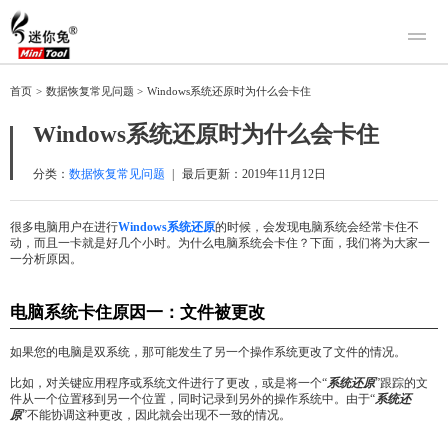
产品
首页
>
数据恢复常见问题
>
Windows系统还原时为什么会卡住
迷你兔数据恢复
下载
Windows系统还原时为什么会卡住
迷你兔分区向导
迷你兔数据备份
购买
分类：
数据恢复常见问题
|
最后更新：
2019年11月12日
人工恢复
很多电脑用户在进行
Windows
系统还原
的时候，会发现电脑系统会经常卡住不
动，而且一卡就是好几个小时。为什么电脑系统会卡住？下面，我们将为大家一
帮助中心
一分析原因。
关于我们
电脑系统卡住原因一：文件被更改
关于迷你兔
联系我们
如果您的电脑是双系统，那可能发生了另一个操作系统更改了文件的情况。
比如，对关键应用程序或系统文件进行了更改，或是将一个“
系统还原
”跟踪的文
件从一个位置移到另一个位置，同时记录到另外的操作系统中。由于“
系统还
原
”不能协调这种更改，因此就会出现不一致的情况。