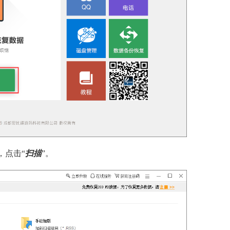
，点击“
扫描
”。