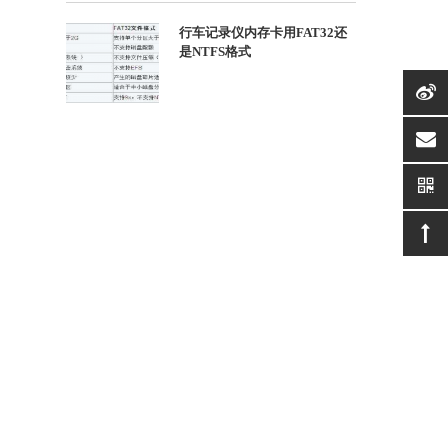
行车记录仪内存卡用FAT32还
是NTFS格式
suppor