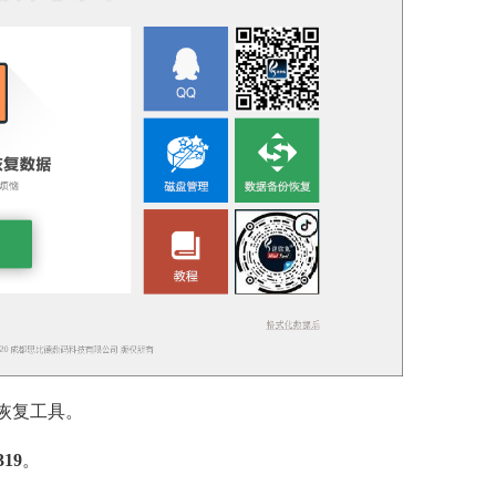
恢复工具。
319
。