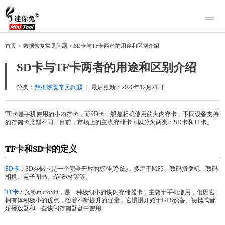
产品
首页
>
数据恢复常见问题
>
SD卡与TF卡两者的用途和区别介绍
迷你兔数据恢复
下载
SD卡与TF卡两者的用途和区别介绍
迷你兔分区向导
迷你兔数据备份
购买
分类：
数据恢复常见问题
|
最后更新：
2020年12月21日
人工恢复
TF卡是手机使用的小内存卡，而SD卡一般是相机使用的大内存卡，不同设备支持
的存储卡类型不同。目前，市场上的主流存储卡可以分为两类：SD卡和TF卡。
帮助中心
关于我们
TF卡和SD卡的定义
关于迷你兔
SD卡
：SD存储卡是一个完全开放的标准(系统)，多用于MP3、数码摄像机、数码
联系我们
相机、电子图书、AV器材等等。
TF卡
：又称microSD，是一种极细小的快闪存储器卡，主要于手机使用，但因它
拥有体积极小的优点，随着不断提升的容量，它慢慢开始于GPS设备、便携式音
乐播放器和一些快闪存储器盘中使用。