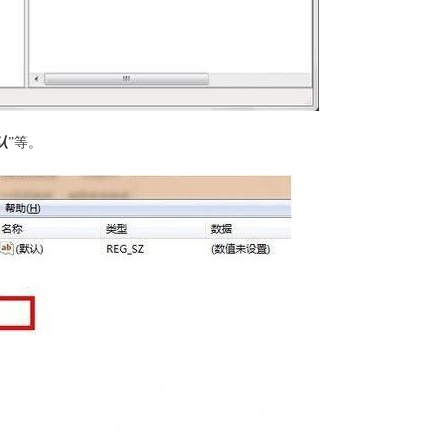
认
”等。