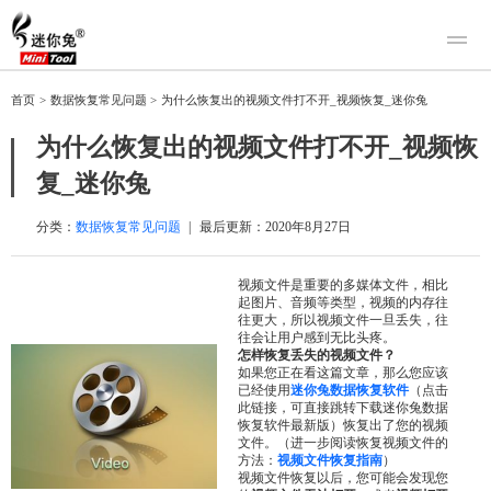
产品
首页
>
数据恢复常见问题
>
为什么恢复出的视频文件打不开_视频恢复_迷你兔
迷你兔数据恢复
下载
为什么恢复出的视频文件打不开_视频恢
迷你兔分区向导
迷你兔数据备份
复_迷你兔
购买
人工恢复
分类：
数据恢复常见问题
|
最后更新：
2020年8月27日
帮助中心
视频文件是重要的多媒体文件，相比
起图片、音频等类型，视频的内存往
关于我们
往更大，所以视频文件一旦丢失，往
往会让用户感到无比头疼。
关于迷你兔
怎样恢复丢失的视频文件？
如果您正在看这篇文章，那么您应该
联系我们
已经使用
迷你兔数据恢复软件
（点击
此链接，可直接跳转下载迷你兔数据
恢复软件最新版）恢复出了您的视频
文件。（进一步阅读恢复视频文件的
方法：
视频文件恢复指南
）
视频文件恢复以后，您可能会发现您