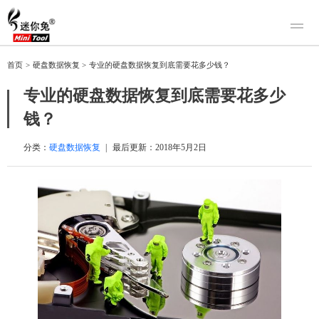
产品
首页
>
硬盘数据恢复
>
专业的硬盘数据恢复到底需要花多少钱？
迷你兔数据恢复
下载
专业的硬盘数据恢复到底需要花多少
迷你兔分区向导
迷你兔数据备份
钱？
购买
人工恢复
分类：
硬盘数据恢复
|
最后更新：
2018年5月2日
帮助中心
关于我们
关于迷你兔
联系我们