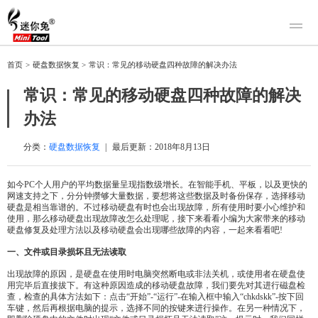
产品
首页
>
硬盘数据恢复
>
常识：常见的移动硬盘四种故障的解决办法
迷你兔数据恢复
下载
常识：常见的移动硬盘四种故障的解决
迷你兔分区向导
迷你兔数据备份
办法
购买
人工恢复
分类：
硬盘数据恢复
|
最后更新：
2018年8月13日
帮助中心
如今PC个人用户的平均数据量呈现指数级增长。在智能手机、平板，以及更快的
网速支持之下，分分钟攒够大量数据，要想将这些数据及时备份保存，选择移动
关于我们
硬盘是相当靠谱的。不过移动硬盘有时也会出现故障，所有使用时要小心维护和
使用，那么移动硬盘出现故障改怎么处理呢，接下来看看小编为大家带来的移动
关于迷你兔
硬盘修复及处理方法以及移动硬盘会出现哪些故障的内容，一起来看看吧!
联系我们
一、文件或目录损坏且无法读取
出现故障的原因，是硬盘在使用时电脑突然断电或非法关机，或使用者在硬盘使
用完毕后直接拔下。有这种原因造成的移动硬盘故障，我们要先对其进行磁盘检
查，检查的具体方法如下：点击“开始”-“运行”-在输入框中输入“chkdskk”-按下回
车键，然后再根据电脑的提示，选择不同的按键来进行操作。在另一种情况下，