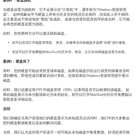
案例4 ：硬盘脱机
当硬盘设置为脱机时，它不会显示在“计算机”中，通常称为“Windows资源管理
器”。 这种现象似乎与硬盘上所有分区丢失的情况完全相同，但实际上并不相同。
这主要是由于错误地按“离线”造成的。 或者当您受到恶意程序的攻击时，它可能
会将您的硬盘设置为脱机。
此时，您有两种方法可以激活脱机磁盘。
你可以尝试打开磁盘管理器。 然后，右键单击目标磁盘并选择“在线”进行修复。
您还可以打开免费版的MiniTool分区向导。然后，让它自动将磁盘设置为在线。
案例5：硬盘坏了
有时，您的硬盘可能会突然变成坏磁盘。如果在磁盘仍在运行或受到病毒攻击时
遇到断电，即使您成功重新启动计算机，也很容易在Windows资源管理器中显示
磁盘。
此时，我们还建议用户打开磁盘管理（DM）以查明是否可以检测到该磁盘。 如
果此磁盘显示为未分配或标记为未初始化，则可以打开MiniTool分区向导免费版以
获取更多详细信息。
总结
我们很确定当用户发现他们的硬盘显示为未知或无法访问时，他们中的大多数会
想到硬盘数据恢复以及如何解决问题。
当然，我们认为这些用户应该尽一切可能从未知磁盘中恢复数据。好消息请仔细