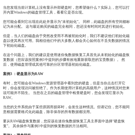
当您发现当前计算机上没有显示外部硬盘时，您希望做什么？实际上，您可以打
开内置Windows的磁盘管理工具，看看它是否出现。
您可能会看到它出现在此处并显示为“未初始化”。 同样，此磁盘的所有空间都标
记为未分配。 这与最近购买的磁盘完全相同，您还没有时间对其进行初始化。
但是，当人们的磁盘由于突然改变而不再被初始化时，我们不建议他们初始化磁
盘以使其再次可用。我相信他们中的大多数人都会关心如何在不丢失数据的情况
下初始化磁盘。
在这个问题上，我们的建议是使用迷你兔数据恢复工具首先从未初始化的磁盘恢
复数据（您应该按照案例1中提到的步骤有效地重新获取您的宝贵数据）。 然
后，使用磁盘管理或其他可靠的分区管理器初始化磁盘。
案例3 ：硬盘显示为RAW
有时，您可能会在Windows资源管理器中看到您的硬盘，但是当你点击打开它
时，你会发现访问被拒绝了。作为长期使用计算机的高级用户，这种情况对您来
说可能并不陌生。 当您在之后的磁盘管理中检查硬盘时，您会发现它显示为
RAW。
当您的文件系统由于某些原因而损坏时，会发生这种情况。但请记住，您不能同
意根据需要格式化此磁盘，除非保存的所有数据都没用。
要从RAW磁盘恢复数据，您应该在迷你兔数据恢复工具主界面中选择“硬盘恢
复”。 其余操作与案例1中提到的恢复数据的方法相同。