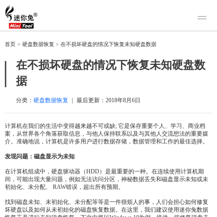
产品
首页
>
硬盘数据恢复
>
在不损坏硬盘的情况下恢复未知硬盘数据
迷你兔数据恢复
下载
在不损坏硬盘的情况下恢复未知硬盘数
迷你兔分区向导
迷你兔数据备份
据
购买
人工恢复
分类：
硬盘数据恢复
|
最后更新：
2018年8月6日
帮助中心
计算机在我们的生活中变得越来越不可或缺; 它是保存重要个人、学习、商业档
案，从世界各个角落获取信息，与他人保持联系以及与其他人交流想法的重要媒
关于我们
介。准确地说，计算机是许多用户进行数据存储，数据管理和工作的最佳选择。
关于迷你兔
发现问题：磁盘显示为未知
联系我们
在计算机组成中，硬盘驱动器（HDD）是最重要的一种。在连续使用计算机期
间，可能出现大量问题，例如无法访问分区，神秘数据丢失和磁盘显示未知或未
初始化、未分配、 RAW错误，超出所有预期。
找到磁盘未知、未初始化、未分配等等是一件很烦人的事，人们会担心如何修复
坏硬盘以及如何从未初始化的磁盘恢复数据。在这里，我们建议使用迷你兔数据