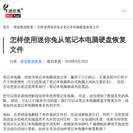
产品
首页
>
硬盘数据恢复
>
怎样使用迷你兔从笔记本电脑硬盘恢复文件
迷你兔数据恢复
下载
怎样使用迷你兔从笔记本电脑硬盘恢复
迷你兔分区向导
迷你兔数据备份
文件
购买
人工恢复
分类：
硬盘数据恢复
|
最后更新：
2018年8月29日
帮助中心
笔记本电脑，也称为笔记本电脑或笔记本，赢得了人们的心，主要是因为它的小
尺寸和便携性（它们也形成了笔记本电脑和台式电脑之间的主要区别）。目前，
关于我们
无论您是出差还是商务旅行，笔记本电脑都成为必需品。
关于迷你兔
您可以很容易地理解现在经常使用笔记本电脑。 但是，这也增加了数据丢失的风
险。 因此，引起人们最多关注的是：我们可以从笔记本电脑硬盘中恢复文件，或
联系我们
者如何从笔记本电脑恢复丢失的文件。
例如，在您错误地删除了有价值的文件后，您必须要恢复它们，对吧？ 当您发现
系统提示您格式化磁盘而不允许您访问它时，您一定会感到失望。或者当你突然
发现分区从笔记本电脑硬盘中消失时，您能保持冷静吗？ 最糟糕的事情可能是您
无法成功启动计算机。如何从无法启动的笔记本电脑中恢复数据？