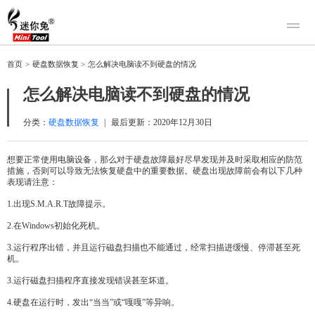
产品
首页
>
硬盘数据恢复
>
怎么解决电脑读不到硬盘的情况
迷你兔数据恢复
下载
怎么解决电脑读不到硬盘的情况
迷你兔分区向导
迷你兔数据备份
购买
分类：
硬盘数据恢复
|
最后更新：
2020年12月30日
人工恢复
想要正常使用电脑设备，那么对于硬盘故障最好尽早发现并及时采取相应的防范
措施，否则可以导致无法恢复硬盘中的重要数据。硬盘出现故障前会有以下几种
帮助中心
表现请注意：
关于我们
1.出现S.M.A.R.T故障提示。
关于迷你兔
2.在Windows初始化死机。
联系我们
3.运行程序出错，并且运行磁盘扫描也不能通过，经常扫描进缓慢、停滞甚至死
机。
3.运行磁盘扫描程序直接发现错误甚至坏道。
4.硬盘在运行时，发出“当当”或“嘎嘎”等异响。