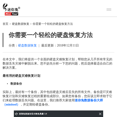
产品
首页
>
硬盘数据恢复
>
你需要一个轻松的硬盘恢复方法
迷你兔数据恢复
下载
你需要一个轻松的硬盘恢复方法
迷你兔分区向导
迷你兔数据备份
购买
分类：
硬盘数据恢复
|
最后更新：
2018年12月11日
人工恢复
在本文中，我们将提供一个全面的硬盘灾难恢复计划，帮助您从几乎所有常见的
数据丢失灾难中解脱出来。您不妨先分析一下您的问题，然后选择最适合自己的
帮助中心
解决方案。
关于我们
最有用的硬盘灾难恢复计划
关于迷你兔
数据备份
联系我们
实际上，最好有一个备份，其中包括硬盘灾难后丢失的所有文件。备份是IT灾难
恢复计划和灾难恢复过程的重要组成部分。如果您有备份，您应该立即求助于它
们来处理数据丢失问题。在这里，我们推荐大家使用
迷你兔数据备份大师
（minitool）
，并定期给硬盘备份。