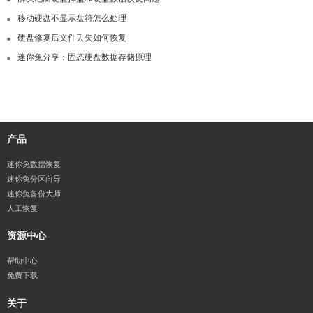
移动硬盘不显示盘符怎么处理
硬盘修复后文件丢失如何恢复
迷你兔分享：固态硬盘数据存储原理
产品
迷你兔数据恢复
迷你兔分区向导
迷你兔备份大师
人工恢复
资源中心
帮助中心
免费下载
关于