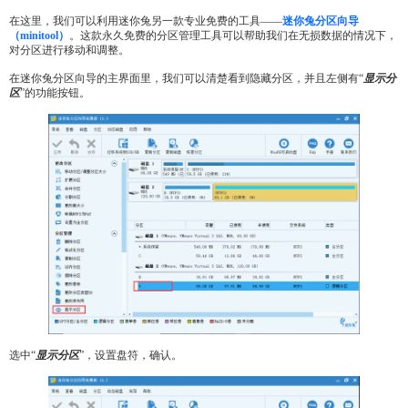
在这里，我们可以利用迷你兔另一款专业免费的工具——
迷你兔分区向导
（minitool
）
。这款永久免费的分区管理工具可以帮助我们在无损数据的情况下，
对分区进行移动和调整。
在迷你兔分区向导的主界面里，我们可以清楚看到隐藏分区，并且左侧有“
显示分
区
”的功能按钮。
选中“
显示分区
”，设置盘符，确认。