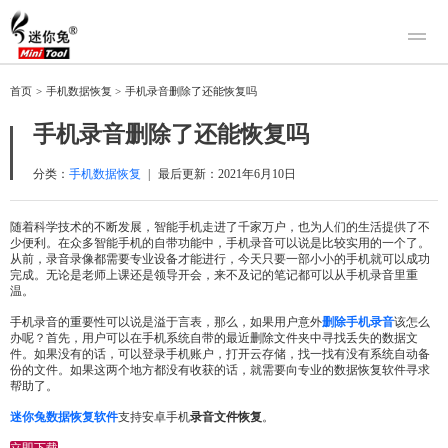
产品
首页
>
手机数据恢复
>
手机录音删除了还能恢复吗
迷你兔数据恢复
下载
手机录音删除了还能恢复吗
迷你兔分区向导
迷你兔数据备份
购买
分类：
手机数据恢复
|
最后更新：
2021年6月10日
人工恢复
随着科学技术的不断发展，智能手机走进了千家万户，也为人们的生活提供了不
少便利。在众多智能手机的自带功能中，手机录音可以说是比较实用的一个了。
帮助中心
从前，录音录像都需要专业设备才能进行，今天只要一部小小的手机就可以成功
完成。无论是老师上课还是领导开会，来不及记的笔记都可以从手机录音里重
关于我们
温。
关于迷你兔
手机录音的重要性可以说是溢于言表，那么，如果用户意外
删除手机录音
该怎么
办呢？首先，用户可以在手机系统自带的最近删除文件夹中寻找丢失的数据文
联系我们
件。如果没有的话，可以登录手机账户，打开云存储，找一找有没有系统自动备
份的文件。如果这两个地方都没有收获的话，就需要向专业的数据恢复软件寻求
帮助了。
迷你兔数据恢复软件
支持安卓手机
录音文件恢复
。