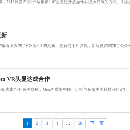
，7月5日发布的“开放麒麟1.0”是通过开放操作系统源代码的方式、由众多
更新
 微信最近又发布了iOS版8.0.39更新，更新使用后发现，新版微信增加了公众号
ta VR头显达成合作
R头显达成合作 有消息称，Meta将重返中国，已经与多家中国科技公司进行了
1
2
3
4
…
59
下一页