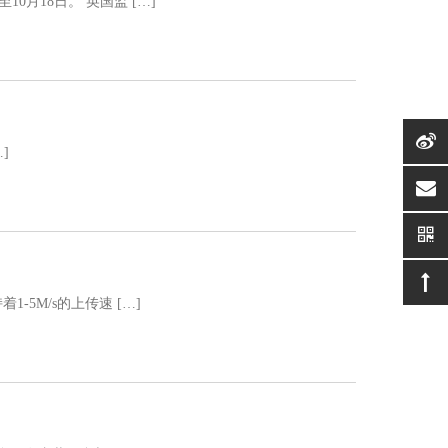
月18日。 英国监 […]
]
suppor
5M/s的上传速 […]