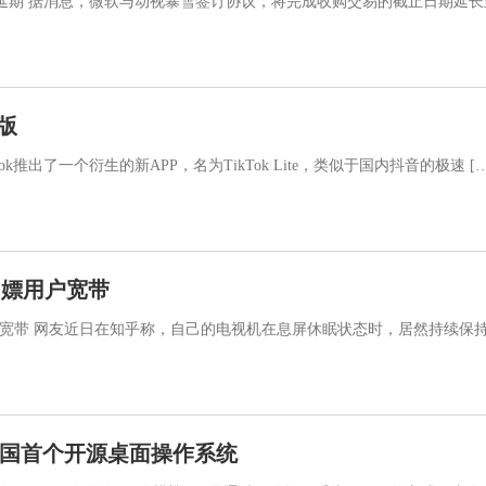
期 据消息，微软与动视暴雪签订协议，将完成收购交易的截止日期延长至10
简版
kTok推出了一个衍生的新APP，名为TikTok Lite，类似于国内抖音的极速 […
白嫖用户宽带
宽带 网友近日在知乎称，自己的电视机在息屏休眠状态时，居然持续保持着1-
”我国首个开源桌面操作系统