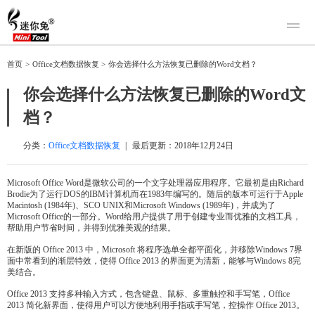
产品
首页
>
Office文档数据恢复
>
你会选择什么方法恢复已删除的Word文档？
迷你兔数据恢复
下载
你会选择什么方法恢复已删除的Word文
迷你兔分区向导
迷你兔数据备份
档？
购买
人工恢复
分类：
Office文档数据恢复
|
最后更新：
2018年12月24日
帮助中心
Microsoft Office Word是微软公司的一个文字处理器应用程序。它最初是由Richard
Brodie为了运行DOS的IBM计算机而在1983年编写的。随后的版本可运行于Apple
关于我们
Macintosh (1984年)、SCO UNIX和Microsoft Windows (1989年)，并成为了
Microsoft Office的一部分。Word给用户提供了用于创建专业而优雅的文档工具，
关于迷你兔
帮助用户节省时间，并得到优雅美观的结果。
联系我们
在新版的 Office 2013 中，Microsoft 将程序选单全都平面化，并移除Windows 7界
面中常看到的渐层特效，使得 Office 2013 的界面更为清新，能够与Windows 8完
美结合。
Office 2013 支持多种输入方式，包含键盘、鼠标、多重触控和手写笔，Office
2013 简化新界面，使得用户可以方便地利用手指或手写笔，控操作 Office 2013。