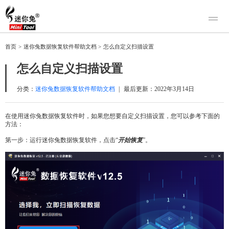
产品
首页
>
迷你兔数据恢复软件帮助文档
>
怎么自定义扫描设置
迷你兔数据恢复
下载
怎么自定义扫描设置
迷你兔分区向导
迷你兔数据备份
购买
分类：
迷你兔数据恢复软件帮助文档
|
最后更新：
2022年3月14日
人工恢复
在使用迷你兔数据恢复软件时，如果您想要自定义扫描设置，您可以参考下面的
方法：
帮助中心
第一步：运行迷你兔数据恢复软件，点击“
开始恢复
”。
关于我们
关于迷你兔
联系我们