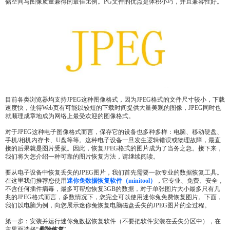
储空间与图像质量兼得的最佳比例。PG文件的优点是体积小巧，并且兼容性好。
目前各类浏览器均支持JPEG这种图像格式，因为JPEG格式的文件尺寸较小，下载
速度快，使得Web页有可能以较短的下载时间提供大量美观的图像，JPEG同时也
就顺理成章地成为网络上最受欢迎的图像格式。
对于JPEG这种电子图像格式而言，保存它的设备也多种多样：电脑、移动硬盘、
手机/相机内存卡、U盘等等。这种电子设备一旦发生逻辑错误或物理故障，最直
接的后果就是图片受损。因此，恢复JPEG格式的图片成为了当务之急。接下来，
我们将为您介绍一种可靠的图片恢复方法，请继续阅读。
要从电子设备中恢复丢失的JPEG图片，我们首先需要一款专业的数据恢复工具。
在这里我们推荐您使用
迷你兔数据恢复软件（minitool
）
，它专业、免费、安全，
不含任何插件病毒，最多可帮您恢复3GB的数据，对于单张图片大小最多只有几
兆的JPEG格式而言，多数情况下，您完全可以使用迷你兔免费恢复图片。下面，
我们以电脑为例，向您展示迷你兔恢复电脑磁盘丢失的JPEG图片的全过程。
第一步：安装并运行迷你兔数据恢复软件（不要把软件安装在丢失分区中），在
主界面选择“
删除恢复
”。