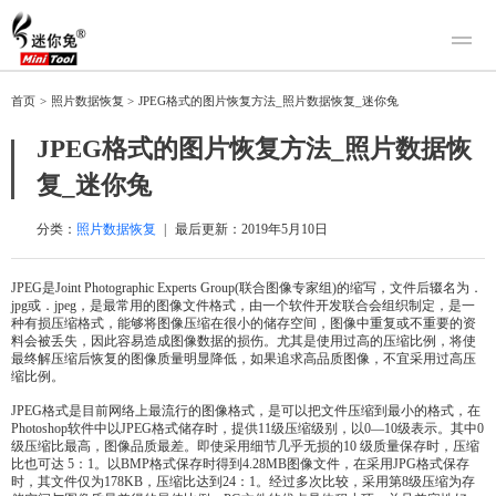
产品
首页
>
照片数据恢复
>
JPEG格式的图片恢复方法_照片数据恢复_迷你兔
迷你兔数据恢复
下载
JPEG格式的图片恢复方法_照片数据恢
迷你兔分区向导
迷你兔数据备份
复_迷你兔
购买
人工恢复
分类：
照片数据恢复
|
最后更新：
2019年5月10日
帮助中心
JPEG是Joint Photographic Experts Group(联合图像专家组)的缩写，文件后辍名为．
jpg或．jpeg，是最常用的图像文件格式，由一个软件开发联合会组织制定，是一
关于我们
种有损压缩格式，能够将图像压缩在很小的储存空间，图像中重复或不重要的资
料会被丢失，因此容易造成图像数据的损伤。尤其是使用过高的压缩比例，将使
关于迷你兔
最终解压缩后恢复的图像质量明显降低，如果追求高品质图像，不宜采用过高压
缩比例。
联系我们
JPEG格式是目前网络上最流行的图像格式，是可以把文件压缩到最小的格式，在
Photoshop软件中以JPEG格式储存时，提供11级压缩级别，以0—10级表示。其中0
级压缩比最高，图像品质最差。即使采用细节几乎无损的10 级质量保存时，压缩
比也可达 5：1。以BMP格式保存时得到4.28MB图像文件，在采用JPG格式保存
时，其文件仅为178KB，压缩比达到24：1。经过多次比较，采用第8级压缩为存