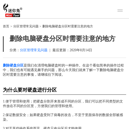
产品
首页
>
分区管理常见问题
>
删除电脑硬盘分区时需要注意的地方
迷你兔数据恢复
下载
删除电脑硬盘分区时需要注意的地方
迷你兔分区向导
迷你兔数据备份
购买
分类：
分区管理常见问题
|
最后更新：
2020年8月14日
人工恢复
删除硬盘分区
是我们在清理电脑硬盘时的一种操作。在这个看似简单的操作过程
中，我们也有可能遇见棘手的问题，那么今天我们就来了解一下删除电脑硬盘分
帮助中心
区时需要注意的事项，请继续往下阅读。
关于我们
为什么要对硬盘进行分区
关于迷你兔
联系我们
1.便于管理和使用；把硬盘分割开来形成不同的分区，我们可以把不同类型的文
件放在不同的分区里，方便我们的管理和使用。
2.保证数据安全；如果硬盘受到了病毒的攻击，不至于里面保存的数据全部被感
染。
3.对于某些操作系统而言，硬盘只有分区后才能使用。