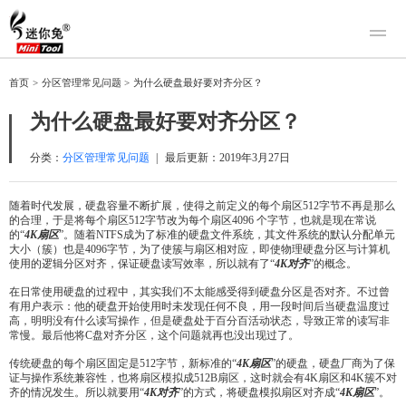
产品
首页
>
分区管理常见问题
>
为什么硬盘最好要对齐分区？
迷你兔数据恢复
下载
为什么硬盘最好要对齐分区？
迷你兔分区向导
迷你兔数据备份
购买
分类：
分区管理常见问题
|
最后更新：
2019年3月27日
人工恢复
随着时代发展，硬盘容量不断扩展，使得之前定义的每个扇区512字节不再是那么
的合理，于是将每个扇区512字节改为每个扇区4096 个字节，也就是现在常说
帮助中心
的“
4K
扇区
”。随着NTFS成为了标准的硬盘文件系统，其文件系统的默认分配单元
大小（簇）也是4096字节，为了使簇与扇区相对应，即使物理硬盘分区与计算机
关于我们
使用的逻辑分区对齐，保证硬盘读写效率，所以就有了“
4K
对齐
”的概念。
关于迷你兔
在日常使用硬盘的过程中，其实我们不太能感受得到硬盘分区是否对齐。不过曾
有用户表示：他的硬盘开始使用时未发现任何不良，用一段时间后当硬盘温度过
联系我们
高，明明没有什么读写操作，但是硬盘处于百分百活动状态，导致正常的读写非
常慢。最后他将C盘对齐分区，这个问题就再也没出现过了。
传统硬盘的每个扇区固定是512字节，新标准的“
4K扇区
”的硬盘，硬盘厂商为了保
证与操作系统兼容性，也将扇区模拟成512B扇区，这时就会有4K扇区和4K簇不对
齐的情况发生。所以就要用“
4K
对齐
”的方式，将硬盘模拟扇区对齐成“
4K
扇区
”。