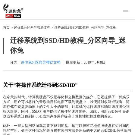
产品
首页
>
迷你兔分区向导帮助文档
>
迁移系统到SSD/HD教程_分区向导_迷你兔
迷你兔数据恢复
下载
迁移系统到SSD/HD教程_分区向导_迷
迷你兔分区向导
迷你兔数据备份
你兔
购买
人工恢复
分类：
迷你兔分区向导帮助文档
|
最后更新：
2019年5月8日
帮助中心
关于“将操作系统迁移到SSD/HD”
关于我们
关于迷你兔
在今天的时代，计算机硬盘不仅是存储和交换数据的媒介，它还提供了一种娱乐
方式。用户可以将好的音乐曲目和电影下载到硬盘中，以便随时收听或观看。随
联系我们
着存储在硬盘驱动器上的文件大小的增加，计算机的运行速度和响应速度将受到
很大影响。同时，SSD为用户提供了极佳的速度体验。因此，用新SSD替换旧硬
盘或将系统迁移到新SSD成为许多用户提高计算机性能和速度的首选。
此外，一些大型网络游戏需要下载到硬盘。这可以很容易地使旧硬盘在短时间内
耗尽空间。处理这种情况的最直接有效的方法是用新的更大的SSD或HD替换旧的