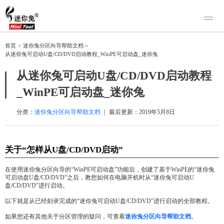
产品
首页
>
迷你兔分区向导帮助文档
>
从迷你兔可启动U盘/CD/DVD启动教程_WinPE可启动盘_迷你兔
迷你兔数据恢复
下载
迷你兔分区向导
从迷你兔可启动U盘/CD/DVD启动教程
迷你兔数据备份
购买
_WinPE可启动盘_迷你兔
人工恢复
分类：
迷你兔分区向导帮助文档
|
最后更新：
2019年5月8日
帮助中心
关于我们
关于“怎样从U盘/CD/DVD启动”
关于迷你兔
在使用迷你兔分区向导的“WinPE可启动盘”功能后，创建了基于WinPE的“迷你兔
联系我们
可启动盘U盘/CD/DVD”之后，教您如何在电脑开机时从“迷你兔可启动U
盘/CD/DVD”进行启动。
以下就是从已经刻录完成的“迷你兔可启动U盘/CD/DVD”进行启动的全部教程。
如果您还有其他关于分区管理的疑问，可查看
迷你兔分区向导帮助文档
。