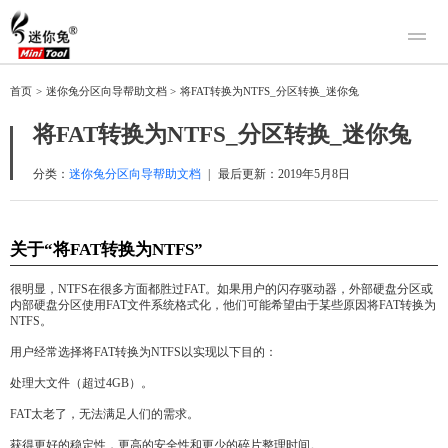
产品
首页
>
迷你兔分区向导帮助文档
>
将FAT转换为NTFS_分区转换_迷你兔
迷你兔数据恢复
下载
将FAT转换为NTFS_分区转换_迷你兔
迷你兔分区向导
迷你兔数据备份
购买
分类：
迷你兔分区向导帮助文档
|
最后更新：
2019年5月8日
人工恢复
关于“将FAT转换为NTFS”
帮助中心
关于我们
很明显，NTFS在很多方面都胜过FAT。如果用户的闪存驱动器，外部硬盘分区或
内部硬盘分区使用FAT文件系统格式化，他们可能希望由于某些原因将FAT转换为
关于迷你兔
NTFS。
联系我们
用户经常选择将FAT转换为NTFS以实现以下目的：
处理大文件（超过4GB）。
FAT太老了，无法满足人们的需求。
获得更好的稳定性，更高的安全性和更少的碎片整理时间。