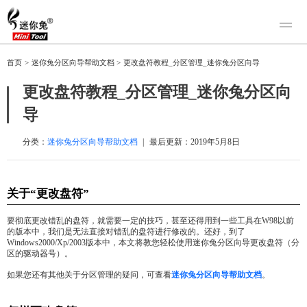
产品
首页
>
迷你兔分区向导帮助文档
>
更改盘符教程_分区管理_迷你兔分区向导
迷你兔数据恢复
下载
更改盘符教程_分区管理_迷你兔分区向
迷你兔分区向导
迷你兔数据备份
导
购买
人工恢复
分类：
迷你兔分区向导帮助文档
|
最后更新：
2019年5月8日
帮助中心
关于“更改盘符”
关于我们
关于迷你兔
要彻底更改错乱的盘符，就需要一定的技巧，甚至还得用到一些工具在W98以前
的版本中，我们是无法直接对错乱的盘符进行修改的。还好，到了
联系我们
Windows2000/Xp/2003版本中，本文将教您轻松使用迷你兔分区向导更改盘符（分
区的驱动器号）。
如果您还有其他关于分区管理的疑问，可查看
迷你兔分区向导帮助文档
。