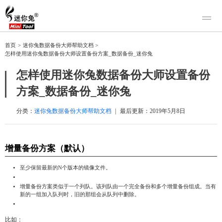
产品
首页
>
迷你兔数据备份大师帮助文档
>
怎样使用迷你兔数据备份大师设置备份方案_数据备份_迷你兔
迷你兔数据恢复
下载
迷你兔分区向导
怎样使用迷你兔数据备份大师设置备份
迷你兔数据备份
购买
方案_数据备份_迷你兔
人工恢复
分类：
迷你兔数据备份大师帮助文档
|
最后更新：
2019年5月8日
帮助中心
关于我们
增量备份方案（默认）
关于迷你兔
至少保留最新的N个版本的镜像文件。
联系我们
增量备份方案类似于一个列队。该列队由一个完全备份和多个增量备份组成。当有
新的一组加入队列时，旧的那组会从队列中删除。
比如：