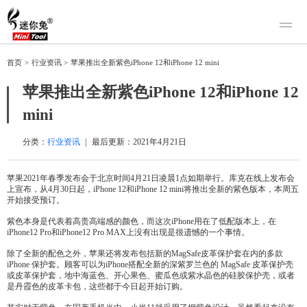
产品
首页
>
行业资讯
>
苹果推出全新紫色iPhone 12和iPhone 12 mini
迷你兔数据恢复
下载
苹果推出全新紫色iPhone 12和iPhone 12
迷你兔分区向导
迷你兔数据备份
mini
购买
人工恢复
分类：
行业资讯
|
最后更新：
2021年4月21日
帮助中心
苹果2021年春季发布会于北京时间4月21日凌晨1点如期举行。库克在线上发布会
上宣布，从4月30日起，iPhone 12和iPhone 12 mini将推出全新的紫色版本，本周五
关于我们
开始接受预订。
关于迷你兔
紫色本身是代表着高贵高端感的颜色，而这次iPhone用在了低配版本上，在
iPhone12 Pro和iPhone12 Pro MAX上没有出现是很遗憾的一个事情。
联系我们
除了全新的配色之外，苹果还将发布包括新的MagSafe皮革保护套在内的多款
iPhone 保护套。顾客可以为iPhone搭配全新的深紫罗兰色的 MagSafe 皮革保护壳
或皮革保护套，地中海蓝色、开心果色、蜜瓜色或紫水晶色的硅胶保护壳，或者
是丹霞色的皮革卡包，这些都于今日起开始订购。