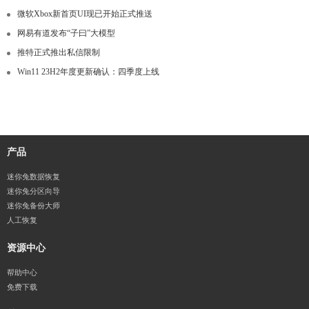
微软Xbox新首页UI现已开始正式推送
网易有道发布“子曰”大模型
推特正式推出私信限制
Win11 23H2年度更新确认：四季度上线
产品
迷你兔数据恢复
迷你兔分区向导
迷你兔备份大师
人工恢复
资源中心
帮助中心
免费下载