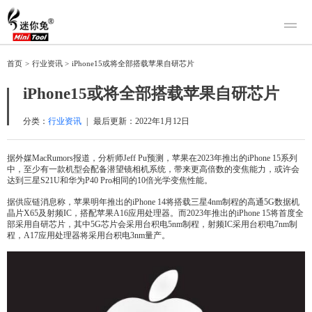
产品
首页
>
行业资讯
>
iPhone15或将全部搭载苹果自研芯片
迷你兔数据恢复
下载
iPhone15或将全部搭载苹果自研芯片
迷你兔分区向导
迷你兔数据备份
购买
分类：
行业资讯
|
最后更新：
2022年1月12日
人工恢复
据外媒MacRumors报道，分析师Jeff Pu预测，苹果在2023年推出的iPhone 15系列
中，至少有一款机型会配备潜望镜相机系统，带来更高倍数的变焦能力，或许会
帮助中心
达到三星S21U和华为P40 Pro相同的10倍光学变焦性能。
关于我们
据供应链消息称，苹果明年推出的iPhone 14将搭载三星4nm制程的高通5G数据机
晶片X65及射频IC，搭配苹果A16应用处理器。而2023年推出的iPhone 15将首度全
关于迷你兔
部采用自研芯片，其中5G芯片会采用台积电5nm制程，射频IC采用台积电7nm制
程，A17应用处理器将采用台积电3nm量产。
联系我们