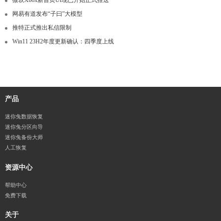
网易有道发布“子曰”大模型
推特正式推出私信限制
Win11 23H2年度更新确认：四季度上线
产品
迷你兔数据恢复
迷你兔分区向导
迷你兔备份大师
人工恢复
资源中心
帮助中心
免费下载
关于