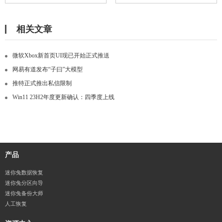
相关文章
微软Xbox新首页UI现已开始正式推送
网易有道发布“子曰”大模型
推特正式推出私信限制
Win11 23H2年度更新确认：四季度上线
产品
迷你兔数据恢复
迷你兔分区向导
迷你兔备份大师
人工恢复