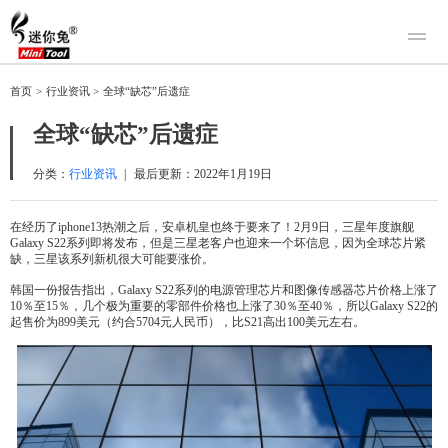
产品
首页
>
行业资讯
>
全球“缺芯”后遗症
迷你兔数据恢复
下载
全球“缺芯”后遗症
迷你兔分区向导
迷你兔数据备份
购买
分类：
行业资讯
|
最后更新：
2022年1月19日
人工恢复
在经历了iphone13热潮之后，安卓机皇也终于要来了！2月9日，三星年度旗舰
Galaxy S22系列即将发布，但是三星老客户也迎来一个坏信息，因为全球芯片紧
帮助中心
缺，三星该系列新机很大可能要涨价。
关于我们
韩国一份报告指出，Galaxy S22系列的电源管理芯片和图像传感器芯片价格上涨了
10％至15％，几个极为重要的零部件价格也上涨了30％至40％，所以Galaxy S22的
关于迷你兔
起售价为899美元（约合5704元人民币），比S21高出100美元左右。
联系我们