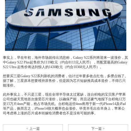
事实上，早在年初，海外市场就传出消息称，Galaxy S22系列将迎来一波涨价，其
中Galaxy S22 Plus起售价为1119欧元（约合8113元人民币），而配置最高的Galaxy
S22 Ultra 起售价将达到惊人的1430欧元（约合10368元人民币）。
想要买三星Galaxy S22系列新机的消费者，估计过年要多收点红包，多攒点钱了。
据了解，三星原本想要维持原售价，但是因为芯片短缺推高成本造价，不得己只
能涨价。
此外事实上，不只是三星，现在全球半导体太过紧缺，连台积电的宝贝客户苹果
公司也破天荒地首次接受芯片涨价，以确保产能，而且还豪气地报下台积电12万
至15万片4nm产能，抢占市场先机。台积电这些4nm将用于新一代iPhone14及iPad
等产品，换而言之，iPhone14很大概率也会涨价。毕竟羊毛出在羊身上，苹果公
司考虑将上涨的芯片成本转嫁给消费者也不是没有可能的事。
< 上一篇
下一篇 >