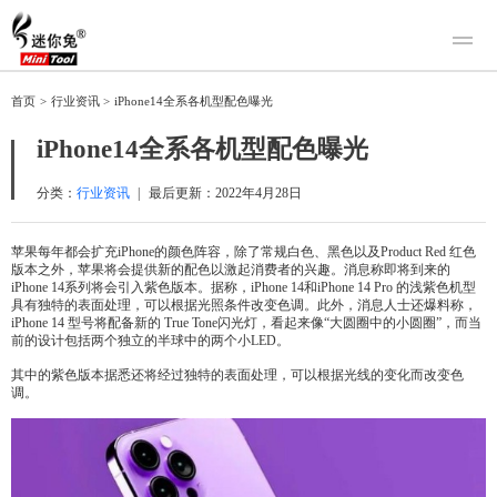
产品
首页
>
行业资讯
>
iPhone14全系各机型配色曝光
迷你兔数据恢复
下载
iPhone14全系各机型配色曝光
迷你兔分区向导
迷你兔数据备份
购买
分类：
行业资讯
|
最后更新：
2022年4月28日
人工恢复
苹果每年都会扩充iPhone的颜色阵容，除了常规白色、黑色以及Product Red 红色
版本之外，苹果将会提供新的配色以激起消费者的兴趣。消息称即将到来的
帮助中心
iPhone 14系列将会引入紫色版本。据称，iPhone 14和iPhone 14 Pro 的浅紫色机型
具有独特的表面处理，可以根据光照条件改变色调。此外，消息人士还爆料称，
关于我们
iPhone 14 型号将配备新的 True Tone闪光灯，看起来像“大圆圈中的小圆圈”，而当
前的设计包括两个独立的半球中的两个小LED。
关于迷你兔
其中的紫色版本据悉还将经过独特的表面处理，可以根据光线的变化而改变色
联系我们
调。