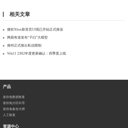
相关文章
微软Xbox新首页UI现已开始正式推送
网易有道发布“子曰”大模型
推特正式推出私信限制
Win11 23H2年度更新确认：四季度上线
产品
迷你兔数据恢复
迷你兔分区向导
迷你兔备份大师
人工恢复
资源中心