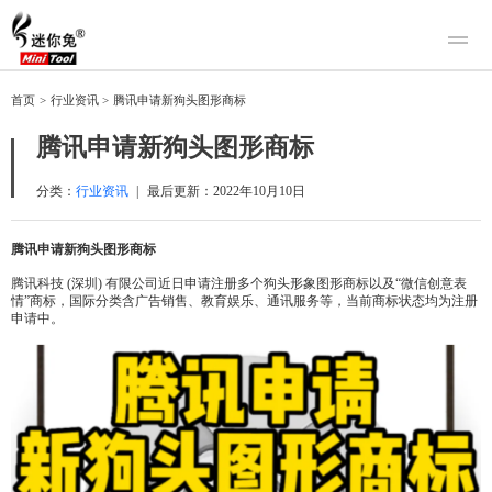
产品
首页
>
行业资讯
>
腾讯申请新狗头图形商标
迷你兔数据恢复
下载
腾讯申请新狗头图形商标
迷你兔分区向导
迷你兔数据备份
购买
分类：
行业资讯
|
最后更新：
2022年10月10日
人工恢复
腾讯申请新狗头图形商标
帮助中心
腾讯科技 (深圳) 有限公司近日申请注册多个狗头形象图形商标以及“微信创意表
情”商标，国际分类含广告销售、教育娱乐、通讯服务等，当前商标状态均为注册
关于我们
申请中。
关于迷你兔
联系我们