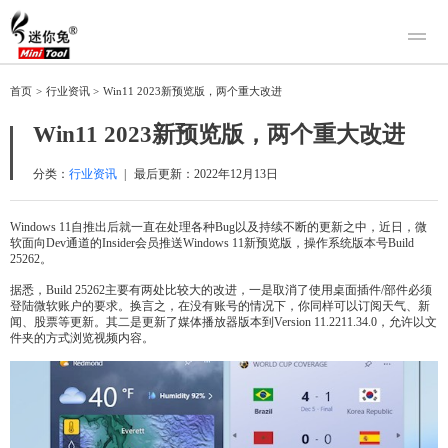
产品
首页
>
行业资讯
>
Win11 2023新预览版，两个重大改进
迷你兔数据恢复
下载
Win11 2023新预览版，两个重大改进
迷你兔分区向导
迷你兔数据备份
购买
分类：
行业资讯
|
最后更新：
2022年12月13日
人工恢复
Windows 11自推出后就一直在处理各种Bug以及持续不断的更新之中，近日，微
软面向Dev通道的Insider会员推送Windows 11新预览版，操作系统版本号Build
帮助中心
25262。
关于我们
据悉，Build 25262主要有两处比较大的改进，一是取消了使用桌面插件/部件必须
登陆微软账户的要求。换言之，在没有账号的情况下，你同样可以订阅天气、新
关于迷你兔
闻、股票等更新。其二是更新了媒体播放器版本到Version 11.2211.34.0，允许以文
件夹的方式浏览视频内容。
联系我们