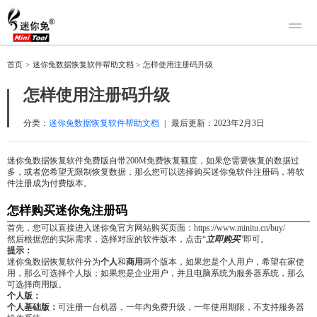
产品
首页
>
迷你兔数据恢复软件帮助文档
>
怎样使用注册码升级
迷你兔数据恢复
下载
怎样使用注册码升级
迷你兔分区向导
迷你兔数据备份
购买
分类：
迷你兔数据恢复软件帮助文档
|
最后更新：
2023年2月3日
人工恢复
迷你兔数据恢复软件免费版自带200M免费恢复额度，如果您需要恢复的数据过
多，或者您希望无限制恢复数据，那么您可以选择购买迷你兔软件注册码，将软
帮助中心
件注册成为付费版本。
关于我们
怎样购买迷你兔注册码
关于迷你兔
首先，您可以直接进入迷你兔官方网站购买页面：https://www.minitu.cn/buy/
然后根据您的实际需求，选择对应的软件版本，点击“
立即购买
”即可。
联系我们
提示：
迷你兔数据恢复软件分为
个人
和
商用
两个版本，如果您是个人用户，希望在家使
用，那么可选择个人版；如果您是企业用户，并且电脑系统为服务器系统，那么
可选择商用版。
个人版：
个人基础版：
可注册一台机器，一年内免费升级，一年使用期限，不支持服务器