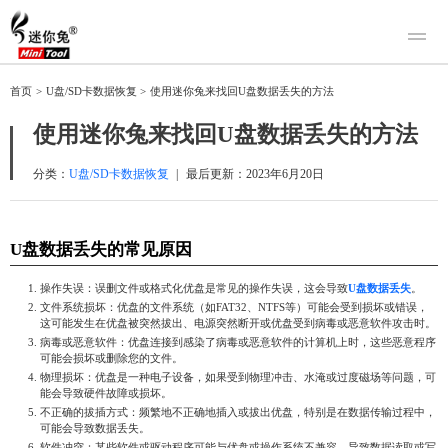
产品
首页
>
U盘/SD卡数据恢复
>
使用迷你兔来找回U盘数据丢失的方法
迷你兔数据恢复
下载
使用迷你兔来找回U盘数据丢失的方法
迷你兔分区向导
迷你兔数据备份
购买
分类：
U盘/SD卡数据恢复
|
最后更新：
2023年6月20日
人工恢复
U盘数据丢失的常见原因
帮助中心
关于我们
操作失误：误删文件或格式化优盘是常见的操作失误，这会导致
U盘数据丢失
。
文件系统损坏：优盘的文件系统（如FAT32、NTFS等）可能会受到损坏或错误，
关于迷你兔
这可能发生在优盘被突然拔出、电源突然断开或优盘受到病毒或恶意软件攻击时。
联系我们
病毒或恶意软件：优盘连接到感染了病毒或恶意软件的计算机上时，这些恶意程序
可能会损坏或删除您的文件。
物理损坏：优盘是一种电子设备，如果受到物理冲击、水淹或过度磁场等问题，可
能会导致硬件故障或损坏。
不正确的拔插方式：频繁地不正确地插入或拔出优盘，特别是在数据传输过程中，
可能会导致数据丢失。
软件冲突：某些软件或驱动程序可能与优盘或操作系统不兼容，导致数据读取或写