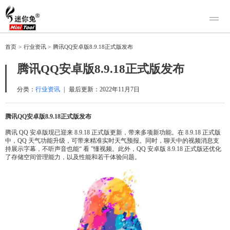
产品
首页
>
行业资讯
>
腾讯QQ安卓版8.9.18正式版发布
迷你兔数据恢复
下载
腾讯QQ安卓版8.9.18正式版发布
迷你兔分区向导
迷你兔数据备份
购买
分类：
行业资讯
|
最后更新：
2022年11月7日
人工恢复
腾讯QQ安卓版8.9.18正式版发布
帮助中心
腾讯 QQ 安卓版现已迎来 8.9.18 正式版更新，带来多项新功能。在 8.9.18 正式版
中，QQ 天气功能升级，可带来精准实时天气预报。同时，聊天中的视频消息支
关于我们
持展示字幕，不听声音也能“ 看 ”懂视频。此外，QQ 安卓版 8.9.18 正式版还优化
了存储空间管理能力，以及性能和若干体验问题。
关于迷你兔
联系我们