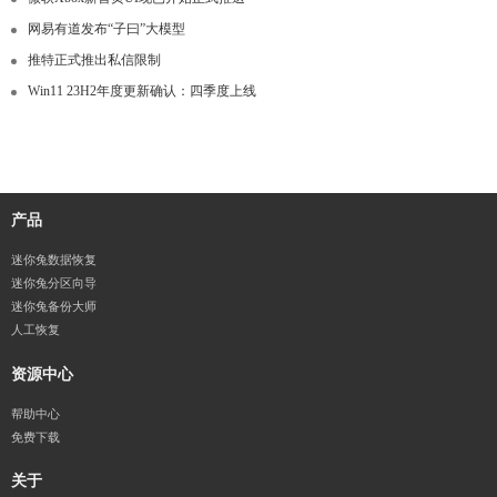
网易有道发布“子曰”大模型
推特正式推出私信限制
Win11 23H2年度更新确认：四季度上线
产品
迷你兔数据恢复
迷你兔分区向导
迷你兔备份大师
人工恢复
资源中心
帮助中心
免费下载
关于