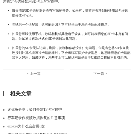
您肯定会选择禁用SD卡上的写保护。
请弄清楚SD卡适配器是否有写保护开关。如果有，请将开关移到解锁侧以允许数
据修改和写入。
尝试另一个适配器，这可能是因为它可能是由于您的卡适配器损坏。
如果您可以使用手机，数码相机或其他电子设备，则可能表明您的SD卡本身有问
题。尝试通过再次格式化SD卡来解决此问题。
如果您的SD卡无法访问，删除，复制和移动没有任何问题，但是当您将SD卡直接
连接到计算机或通过卡适配器时，它会出现写保护错误消息，这意味着您的卡适配
器不太好用。如果这样，您基本上可以确认问题是由于USB端口接触不良引起的。
< 上一篇
下一篇 >
相关文章
迷你兔分享：如何去除TF卡写保护
行车记录仪视频数据恢复的注意事项
explore为什么会占用u盘