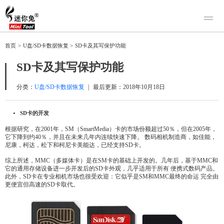
产品
首页
>
U盘/SD卡数据恢复
>
SD卡及其写保护功能
迷你兔数据恢复
下载
SD卡及其写保护功能
迷你兔分区向导
迷你兔数据备份
购买
分类：
U盘/SD卡数据恢复
|
最后更新：
2018年10月18日
人工恢复
SD
卡的开发
帮助中心
根据研究，在2001年，SM（SmartMedia）卡的市场份额超过50％，但在2005年，
它下降到约40％，并且在未来几年内连续快速下降。 数码相机制造商，如佳能，
关于我们
尼康，柯达，松下和柯尼卡美能达，已经支持SD卡。
关于迷你兔
综上所述，MMC（多媒体卡）是在SM卡的基础上开发的。几年后，基于MMC和
它的通用存储设备进一步开发后的SD卡外观，几乎适用于所有 便携式数码产品。
联系我们
此外，SD卡在专业相机市场也很受欢迎：它似乎是SM和MMC最终的命运 完全由
更便宜但高速的SD卡取代。