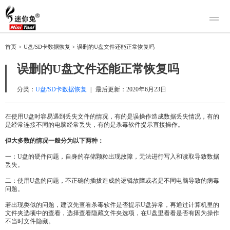
产品
首页
>
U盘/SD卡数据恢复
>
误删的U盘文件还能正常恢复吗
迷你兔数据恢复
下载
误删的U盘文件还能正常恢复吗
迷你兔分区向导
迷你兔数据备份
购买
分类：
U盘/SD卡数据恢复
|
最后更新：
2020年6月23日
人工恢复
在使用U盘时容易遇到丢失文件的情况，有的是误操作造成数据丢失情况，有的
是经常连接不同的电脑经常丢失，有的是杀毒软件提示直接操作。
帮助中心
但大多数的情况一般分为以下两种：
关于我们
一：U盘的硬件问题，自身的存储颗粒出现故障，无法进行写入和读取导致数据
关于迷你兔
丢失。
联系我们
二：使用U盘的问题，不正确的插拔造成的逻辑故障或者是不同电脑导致的病毒
问题。
若出现类似的问题，建议先查看杀毒软件是否提示U盘异常，再通过计算机里的
文件夹选项中的查看，选择查看隐藏文件夹选项，在U盘里看看是否有因为操作
不当时文件隐藏。