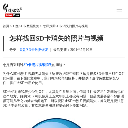
产品
首页
>
U盘/SD卡数据恢复
>
怎样找回SD卡消失的照片与视频
迷你兔数据恢复
下载
怎样找回SD卡消失的照片与视频
迷你兔分区向导
迷你兔数据备份
购买
分类：
U盘/SD卡数据恢复
|
最后更新：
2021年5月10日
人工恢复
您是否遇到过
SD卡照片视频消失
的问题？
帮助中心
为什么SD卡照片视频无故消失？这些数据能否找回？这是很多SD卡用户都在关注
的问题，在下面的文章中，我们将为您详细解释，并提供了迷你兔数据恢复软
关于我们
件，供广大SD卡用户使用。
关于迷你兔
SD卡相对来说很少受到关注，尤其是在质量上面，但是往往最容易引发问题也在
这个地方。好的SD卡可以使用上五六年以上都没有问题，但是质量要是不好的话
联系我们
很可能几天之内就会出问题了。所以要防止SD卡照片视频消失，首先还是要注意
SD卡本身的质量，其次就是使用过程要确保不要出问题。