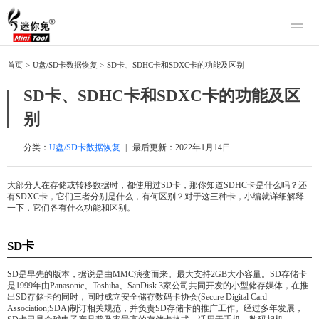
产品
首页
>
U盘/SD卡数据恢复
>
SD卡、SDHC卡和SDXC卡的功能及区别
迷你兔数据恢复
下载
SD卡、SDHC卡和SDXC卡的功能及区
迷你兔分区向导
迷你兔数据备份
别
购买
人工恢复
分类：
U盘/SD卡数据恢复
|
最后更新：
2022年1月14日
帮助中心
大部分人在存储或转移数据时，都使用过SD卡，那你知道SDHC卡是什么吗？还
有SDXC卡，它们三者分别是什么，有何区别？对于这三种卡，小编就详细解释
关于我们
一下，它们各有什么功能和区别。
关于迷你兔
联系我们
SD卡
SD是早先的版本，据说是由MMC演变而来。最大支持2GB大小容量。SD存储卡
是1999年由Panasonic、Toshiba、SanDisk 3家公司共同开发的小型储存媒体，在推
出SD存储卡的同时，同时成立安全储存数码卡协会(Secure Digital Card
Association;SDA)制订相关规范，并负责SD存储卡的推广工作。经过多年发展，